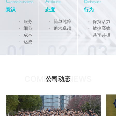
C
A
B
onsciousness
ttitude
ehavior
意识
态度
行为
·
服务
·
简单纯粹
·
保持活力
·
细节
·
追求卓越
·
敏捷高效
·
成本
·
共享共担
·
达成
COMPANY NEWS
公司动态